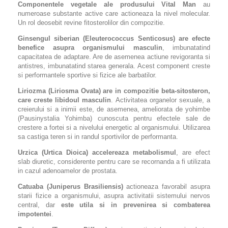
Componentele vegetale ale produsului Vital Man
au
numeroase substante active care actioneaza la nivel molecular.
Un rol deosebit revine fitosterolilor din compozitie.
Ginsengul siberian (Eleuterococcus Senticosus) are efecte
benefice asupra organismului masculin
, imbunatatind
capacitatea de adaptare. Are de asemenea actiune revigoranta si
antistres, imbunatatind starea generala. Acest component creste
si performantele sportive si fizice ale barbatilor.
Liriozma (Liriosma Ovata) are in compozitie beta-sitosteron,
care creste libidoul masculin
. Activitatea organelor sexuale, a
creierului si a inimii este, de asemenea, ameliorata de yohimbe
(Pausinystalia Yohimba) cunoscuta pentru efectele sale de
crestere a fortei si a nivelului energetic al organismului. Utilizarea
sa castiga teren si in randul sportivilor de performanta.
Urzica (Urtica Dioica) accelereaza metabolismul
, are efect
slab diuretic, considerente pentru care se recornanda a fi utilizata
in cazul adenoamelor de prostata.
Catuaba (Juniperus Brasiliensis)
actioneaza favorabil asupra
starii fizice a organismului, asupra activitatii sistemului nervos
central, dar
este utila si in prevenirea si combaterea
impotentei
.