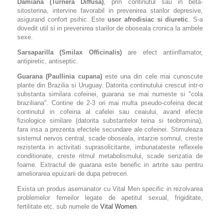
Damiana (Turnera Diffusa)
, prin continutul sau in beta-
sitosterina, intervine favorabil in prevenirea starilor depresive,
asigurand confort psihic. Este
usor afrodisiac si diuretic
. S-a
dovedit util si in prevenirea starilor de oboseala cronica la ambele
sexe.
Sarsaparilla (Smilax Officinalis)
are efect antiinflamator,
antipiretic, antiseptic.
Guarana (Paullinia cupana)
este una din cele mai cunoscute
plante din Brazilia si Uruguay. Datorita continutului crescut intr-o
substanta similara cofeinei, guarana se mai numeste si "cola
braziliana". Contine de 2-3 ori mai multa pseudo-cofeina decat
continutul in cofeina al cafelei sau ceaiului, avand efecte
fiziologice similare (datorita substantelor teina si teobromina),
fara insa a prezenta efectele secundare ale cofeinei. Stimuleaza
sistemul nervos central, scade oboseala, intarzie somnul, creste
rezistenta in activitati suprasolicitante, imbunatateste reflexele
conditionate, creste ritmul metabolismului, scade senzatia de
foame. Extractul de guarana este benefic in artrite sau pentru
ameliorarea epuizarii de dupa petreceri.
Exista un produs asemanator cu Vital Men specific in rezolvarea
problemelor femeilor legate de apetitul sexual, frigiditate,
fertilitate etc. sub numele de
Vital Women
.