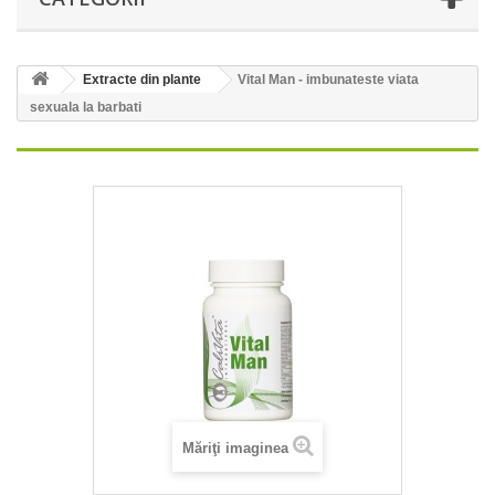
Extracte din plante
Vital Man - imbunateste viata
sexuala la barbati
Măriţi imaginea