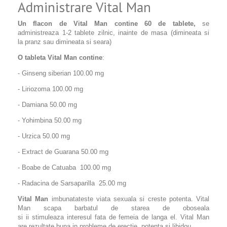
Administrare Vital Man
Un flacon de Vital Man contine 60 de tablete,
se
administreaza 1-2 tablete zilnic, inainte de masa (dimineata si
la pranz sau dimineata si seara)
O tableta Vital Man contine
:
- Ginseng siberian 100.00 mg
- Liriozoma 100.00 mg
- Damiana 50.00 mg
- Yohimbina 50.00 mg
- Urzica 50.00 mg
- Extract de Guarana 50.00 mg
- Boabe de Catuaba 100.00 mg
- Radacina de Sarsaparilla 25.00 mg
Vital Man
imbunatateste viata sexuala si creste potenta. Vital
Man scapa barbatul de starea de oboseala
si ii stimuleaza interesul fata de femeia de langa el. Vital Man
are rezultate buna in probleme de erectie, potenta si libidou.