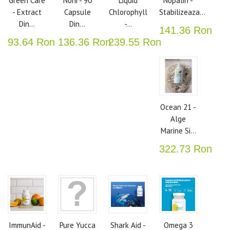
Green Care
Noni - 90
Liquid
Nopalin -
- Extract
Capsule
Chlorophyll
Stabilizeaza...
Din...
Din...
-...
141.36 Ron
93.64 Ron
136.36 Ron
239.55 Ron
Ocean 21 -
Alge
Marine Si...
322.73 Ron
ImmunAid -
Pure Yucca
Shark Aid -
Omega 3