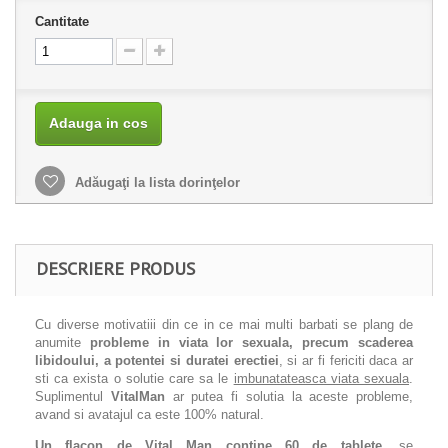
Cantitate
Adauga in cos
Adăugaţi la lista dorinţelor
DESCRIERE PRODUS
Cu diverse motivatiii din ce in ce mai multi barbati se plang de
anumite
probleme in viata lor sexuala, precum scaderea
libidoului, a potentei si duratei erectiei
, si ar fi fericiti daca ar
sti ca exista o solutie care sa le
imbunatateasca viata sexuala
.
Suplimentul
VitalMan
ar putea fi solutia la aceste probleme,
avand si avatajul ca este 100% natural.
Un flacon de Vital Man contine 60 de tablete,
se