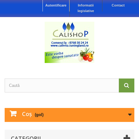
Autentificare
Informatii
Contact
legislative
Coş
(gol)
CATEGORII