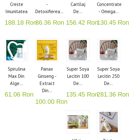
Creste
-
Cartilaj
Concentrate
Imunitatea
Detoxifierea...
De...
- Omega...
188.18 Ron
86.36 Ron
156.42 Ron
130.45 Ron
Spirulina
Panax
Super Soya
Super Soya
Max Din
Ginseng -
Lecitin 100
Lecitin 250
Alge...
Extract
De...
De...
Din...
61.06 Ron
135.45 Ron
281.36 Ron
100.00 Ron