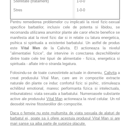
Sterilitate (tratament)
1-0-0
Stres
1-0-0
Pentru remedierea problemelor cu implicatii la nivel fizic-sexual
specifice barbatilor, inclusiv cele de potenta si libidou, se
recomanda utilizarea anumitor plante ale caror efecte benefice se
manifesta atat la nivel fizic dar si in relatie cu latura energetica,
psihica si spirituala a existentei barbatului. Un astfel de produs
este
Vital Men
de la Calivita. El actioneaza la nivelul
"alimentatiei fizice", dar intervine in corectarea dezechilibrelor
dintre toate cele trei tipuri de alimentatie - fizica, energetica si
spirituala - aflate intr-o stranda legatura.
Folosindu-se de toate cunostintele actuale in domeniu,
Calivita
a
creat produsului Vital Man, care are in compozitie extracte
naturale din plante ce induc confortul fizic si psihic, stimuleaza
echilibrul emotional, maresc performanta fizica si intelectuala,
imbunatatesc viata sexuala a barbatului. Numeroasele substante
active ale produsului
Vital Man
actioneaza la nivel celular. Un rol
deosebit revine fitosterolilor din compozitie.
Daca o femeie nu este multumita de viata sexuala de alaturi de
barbatul ei, poate sa ii ofere acestuia produsul Vital Man si are
mari sanse sa aiba parte de surprize placute.