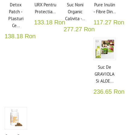
Detox
URX Pentru
Suc Noni
Pure Inulin
Patch -
Protectia...
Organic
- Fibre Din...
Plasturi
Calivita -...
133.18 Ron
117.27 Ron
Ce...
277.27 Ron
138.18 Ron
Suc De
GRAVIOLA
Si ALOE...
236.65 Ron