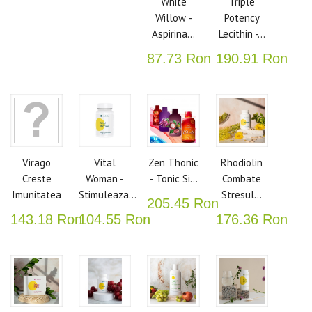
White
Triple
Willow -
Potency
Aspirina...
Lecithin -...
87.73 Ron
190.91 Ron
Virago
Vital
Zen Thonic
Rhodiolin
Creste
Woman -
- Tonic Si...
Combate
Imunitatea
Stimuleaza...
Stresul...
205.45 Ron
143.18 Ron
104.55 Ron
176.36 Ron