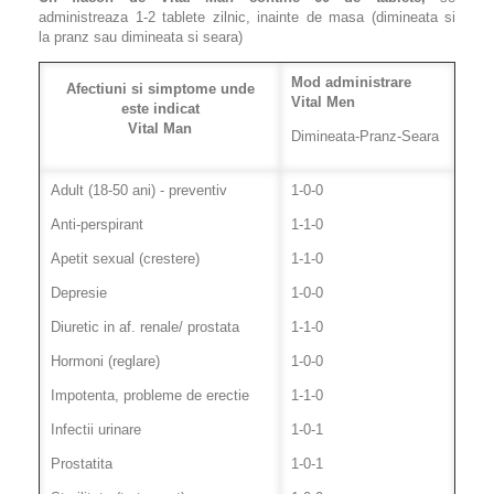
administreaza 1-2 tablete zilnic, inainte de masa (dimineata si
la pranz sau dimineata si seara)
Mod administrare
Afectiuni si simptome unde
Vital Men
este indicat
Vital Man
Dimineata-Pranz-Seara
Adult (18-50 ani) - preventiv
1-0-0
Anti-perspirant
1-1-0
Apetit sexual (crestere)
1-1-0
Depresie
1-0-0
Diuretic in af. renale/ prostata
1-1-0
Hormoni (reglare)
1-0-0
Impotenta, probleme de erectie
1-1-0
Infectii urinare
1-0-1
Prostatita
1-0-1