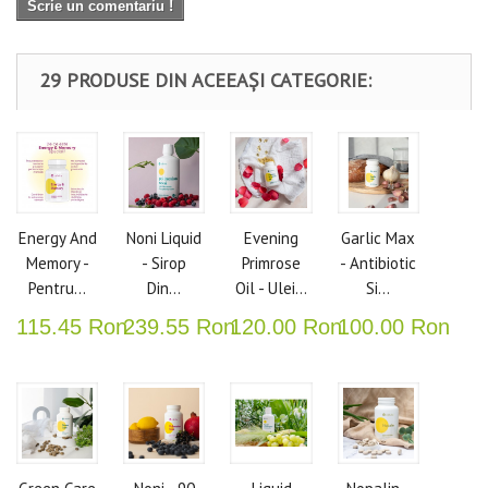
Scrie un comentariu !
29 PRODUSE DIN ACEEAȘI CATEGORIE:
Energy And
Noni Liquid
Evening
Garlic Max
Memory -
- Sirop
Primrose
- Antibiotic
Pentru...
Din...
Oil - Ulei...
Si...
115.45 Ron
239.55 Ron
120.00 Ron
100.00 Ron