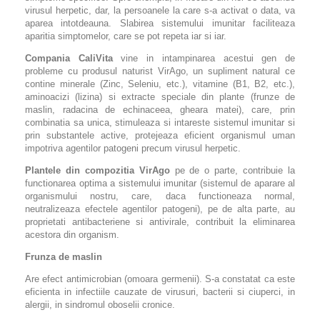
virusul herpetic, dar, la persoanele la care s-a activat o data, va
aparea intotdeauna. Slabirea sistemului imunitar faciliteaza
aparitia simptomelor, care se pot repeta iar si iar.
Compania CaliVita
vine in intampinarea acestui gen de
probleme cu produsul naturist VirAgo, un supliment natural ce
contine minerale (Zinc, Seleniu, etc.), vitamine (B1, B2, etc.),
aminoacizi (lizina) si extracte speciale din plante (frunze de
maslin, radacina de echinaceea, gheara matei), care, prin
combinatia sa unica, stimuleaza si intareste sistemul imunitar si
prin substantele active, protejeaza eficient organismul uman
impotriva agentilor patogeni precum virusul herpetic.
Plantele din compozitia VirAgo
pe de o parte, contribuie la
functionarea optima a sistemului imunitar (sistemul de aparare al
organismului nostru, care, daca functioneaza normal,
neutralizeaza efectele agentilor patogeni), pe de alta parte, au
proprietati antibacteriene si antivirale, contribuit la eliminarea
acestora din organism.
Frunza de maslin
Are efect antimicrobian (omoara germenii). S-a constatat ca este
eficienta in infectiile cauzate de virusuri, bacterii si ciuperci, in
alergii, in sindromul oboselii cronice.