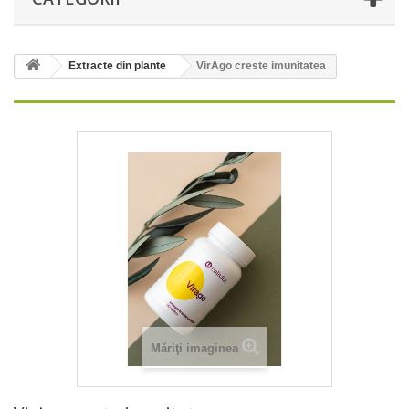
Extracte din plante
VirAgo creste imunitatea
Măriţi imaginea