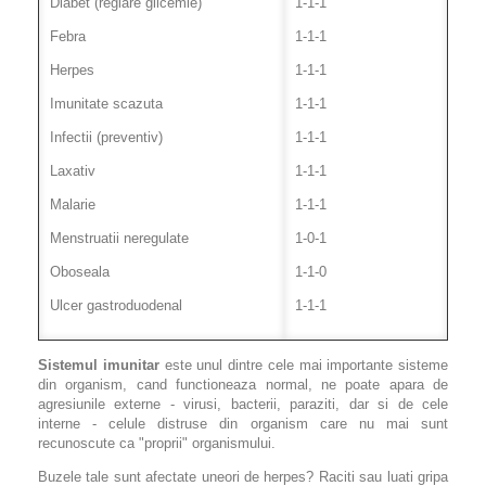
Diabet (reglare glicemie)
1-1-1
Febra
1-1-1
Herpes
1-1-1
Imunitate scazuta
1-1-1
Infectii (preventiv)
1-1-1
Laxativ
1-1-1
Malarie
1-1-1
Menstruatii neregulate
1-0-1
Oboseala
1-1-0
Ulcer gastroduodenal
1-1-1
Sistemul imunitar
este unul dintre cele mai importante sisteme
din organism, cand functioneaza normal, ne poate apara de
agresiunile externe - virusi, bacterii, paraziti, dar si de cele
interne - celule distruse din organism care nu mai sunt
recunoscute ca "proprii" organismului.
Buzele tale sunt afectate uneori de herpes? Raciti sau luati gripa