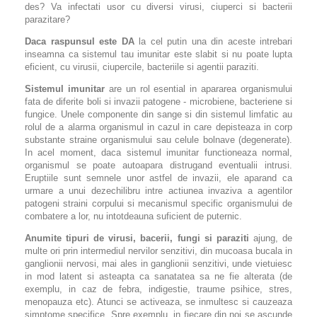
des? Va infectati usor cu diversi virusi, ciuperci si bacterii
parazitare?
Daca raspunsul este DA
la cel putin una din aceste intrebari
inseamna ca sistemul tau imunitar este slabit si nu poate lupta
eficient, cu virusii, ciupercile, bacteriile si agentii paraziti.
Sistemul imunitar
are un rol esential in apararea organismului
fata de diferite boli si invazii patogene - microbiene, bacteriene si
fungice. Unele componente din sange si din sistemul limfatic au
rolul de a alarma organismul in cazul in care depisteaza in corp
substante straine organismului sau celule bolnave (degenerate).
In acel moment, daca sistemul imunitar functioneaza normal,
organismul se poate autoapara distrugand eventualii intrusi.
Eruptiile sunt semnele unor astfel de invazii, ele aparand ca
urmare a unui dezechilibru intre actiunea invaziva a agentilor
patogeni straini corpului si mecanismul specific organismului de
combatere a lor, nu intotdeauna suficient de puternic.
Anumite tipuri de virusi, bacerii, fungi si paraziti
ajung, de
multe ori prin intermediul nervilor senzitivi, din mucoasa bucala in
ganglionii nervosi, mai ales in ganglionii senzitivi, unde vietuiesc
in mod latent si asteapta ca sanatatea sa ne fie alterata (de
exemplu, in caz de febra, indigestie, traume psihice, stres,
menopauza etc). Atunci se activeaza, se inmultesc si cauzeaza
simptome specifice. Spre exemplu, in fiecare din noi se ascunde