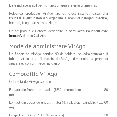
Este indispensabil pentru functionarea sistemului imunitar.
Folosirea produsului VirAgo are ca efect intarirea sistemului
imunitar si eliminarea din organism a agentilor patogeni precum,
bacterii, fungi, virusi, paraziti, etc.
Un alt produs cu efecte deosebite in stimularea imunitatii este
ImmunAid
de la CaliVita.
Mode de administrare VirAgo
Un flacon de VirAgo contine 90 de tablete, se administreaza 3
tablete zilnic, cate 1 tableta de VirAgo dimineata, la pranz si
seara sau conform recomandarilor.
Compozitie VirAgo
O tableta de VirAgo contine:
Extract din frunze de maslin (15% oleuropeina) .................... 80
mg
Extract din coaja de gheara matei (4% alcaloizi oxindolici) .... 60
mg
Coaja Pau D'Arco 4:1 (3% alcaloizi) .................................... 30