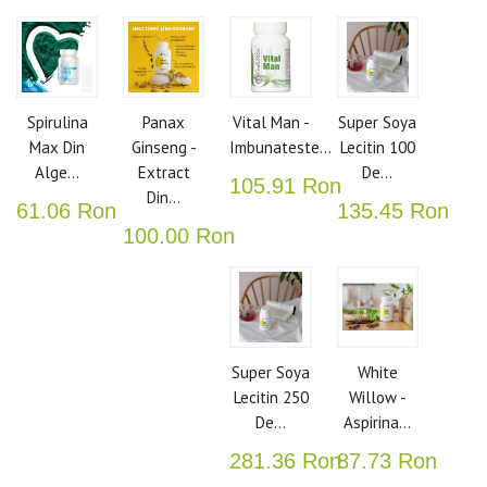
Spirulina
Panax
Vital Man -
Super Soya
Max Din
Ginseng -
Imbunateste...
Lecitin 100
Alge...
Extract
De...
105.91 Ron
Din...
61.06 Ron
135.45 Ron
100.00 Ron
Super Soya
White
Lecitin 250
Willow -
De...
Aspirina...
281.36 Ron
87.73 Ron