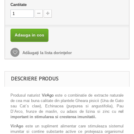
Cantitate
Adauga in cos
Adăugaţi la lista dorinţelor
DESCRIERE PRODUS
Produsul naturist
VirAgo
este o combinatie de extracte naturale
de cea mai buna calitate din plantele Gheara pisicii (Una de Gato
sau Cat`s claw), Echinacea (purpurea si angustifolia), Pau
D`Arco, frunze de maslin, cu adaos de lizina si zinc cu
rol
important in stimularea si cresterea imunitatii.
VirAgo
este un supliment alimentar care stimuleaza sistemul
imunitar si contine substante active ce protejeaza organismul