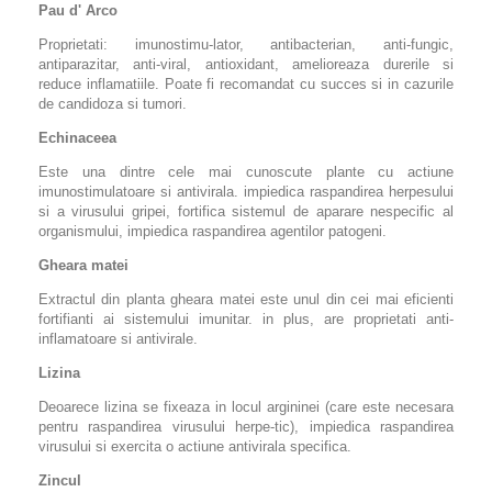
Pau d' Arco
Proprietati: imunostimu-lator, antibacterian, anti-fungic,
antiparazitar, anti-viral, antioxidant, amelioreaza durerile si
reduce inflamatiile. Poate fi recomandat cu succes si in cazurile
de candidoza si tumori.
Echinaceea
Este una dintre cele mai cunoscute plante cu actiune
imunostimulatoare si antivirala. impiedica raspandirea herpesului
si a virusului gripei, fortifica sistemul de aparare nespecific al
organismului, impiedica raspandirea agentilor patogeni.
Gheara matei
Extractul din planta gheara matei este unul din cei mai eficienti
fortifianti ai sistemului imunitar. in plus, are proprietati anti-
inflamatoare si antivirale.
Lizina
Deoarece lizina se fixeaza in locul argininei (care este necesara
pentru raspandirea virusului herpe-tic), impiedica raspandirea
virusului si exercita o actiune antivirala specifica.
Zincul