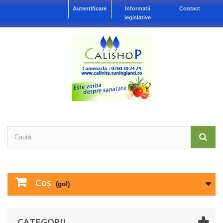
Autentificare
Informatii
Contact
legislative
Coş
(gol)
CATEGORII