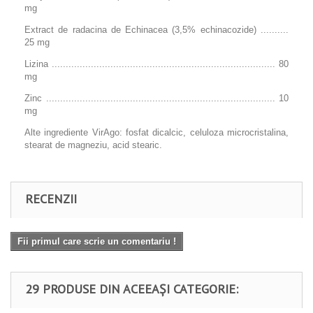
mg
Extract de radacina de Echinacea (3,5% echinacozide) ..........
25 mg
Lizina ................................................................................ 80
mg
Zinc .................................................................................. 10
mg
Alte ingrediente VirAgo: fosfat dicalcic, celuloza microcristalina,
stearat de magneziu, acid stearic.
RECENZII
Fii primul care scrie un comentariu !
29 PRODUSE DIN ACEEAȘI CATEGORIE: