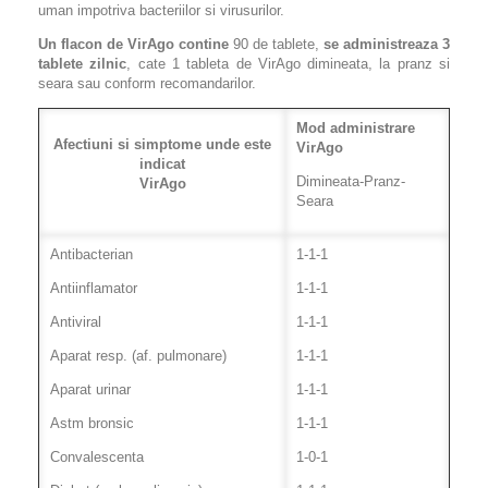
uman impotriva bacteriilor si virusurilor.
Un flacon de VirAgo contine
90 de tablete,
se administreaza 3
tablete zilnic
, cate 1 tableta de VirAgo dimineata, la pranz si
seara sau conform recomandarilor.
Mod administrare
Afectiuni si simptome unde este
VirAgo
indicat
Dimineata-Pranz-
VirAgo
Seara
Antibacterian
1-1-1
Antiinflamator
1-1-1
Antiviral
1-1-1
Aparat resp. (af. pulmonare)
1-1-1
Aparat urinar
1-1-1
Astm bronsic
1-1-1
Convalescenta
1-0-1