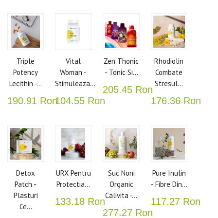
Triple
Vital
Zen Thonic
Rhodiolin
Potency
Woman -
- Tonic Si...
Combate
Lecithin -...
Stimuleaza...
Stresul...
205.45 Ron
190.91 Ron
104.55 Ron
176.36 Ron
Detox
URX Pentru
Suc Noni
Pure Inulin
Patch -
Protectia...
Organic
- Fibre Din...
Plasturi
Calivita -...
133.18 Ron
117.27 Ron
Ce...
277.27 Ron