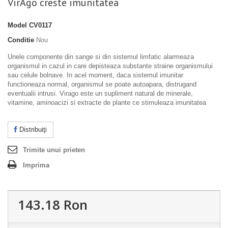
VirAgo creste imunitatea
Model
CV0117
Conditie
Nou
Unele componente din sange si din sistemul limfatic alarmeaza
organismul in cazul in care depisteaza substante straine organismului
sau celule bolnave. In acel moment, daca sistemul imunitar
functioneaza normal, organismul se poate autoapara, distrugand
eventualii intrusi. Virago este un supliment natural de minerale,
vitamine, aminoacizi si extracte de plante ce stimuleaza imunitatea
Distribuiţi
Trimite unui prieten
Imprima
143.18 Ron