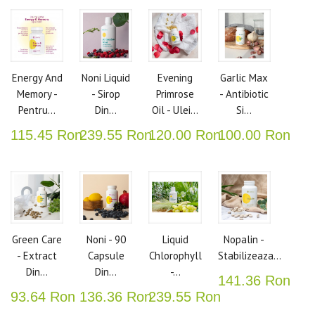
Energy And
Noni Liquid
Evening
Garlic Max
Memory -
- Sirop
Primrose
- Antibiotic
Pentru...
Din...
Oil - Ulei...
Si...
115.45 Ron
239.55 Ron
120.00 Ron
100.00 Ron
Green Care
Noni - 90
Liquid
Nopalin -
- Extract
Capsule
Chlorophyll
Stabilizeaza...
Din...
Din...
-...
141.36 Ron
93.64 Ron
136.36 Ron
239.55 Ron