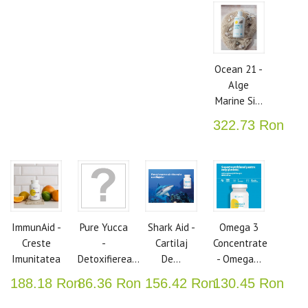
Ocean 21 -
Alge
Marine Si...
322.73 Ron
ImmunAid -
Pure Yucca
Shark Aid -
Omega 3
Creste
-
Cartilaj
Concentrate
Imunitatea
Detoxifierea...
De...
- Omega...
188.18 Ron
86.36 Ron
156.42 Ron
130.45 Ron