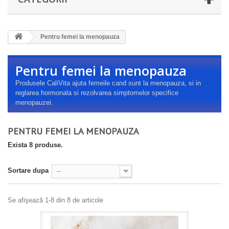
Pentru femei la menopauza
Pentru femei la menopauza
Produsele CaliVita ajuta femeile cand sunt la menopauza, si in
reglarea hormonala si rezolvarea simptomelor specifice
menopauzei.
PENTRU FEMEI LA MENOPAUZA
Exista 8 produse.
Sortare dupa
--
Se afişează 1-8 din 8 de articole