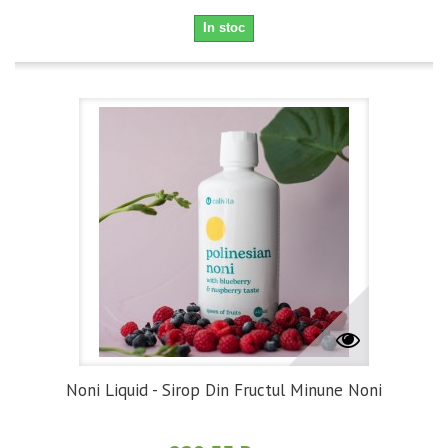
In stoc
Noni Liquid - Sirop Din Fructul Minune Noni