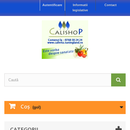
Autentificare
Informatii
Contact
legislative
Coş
(gol)
CATEGORII