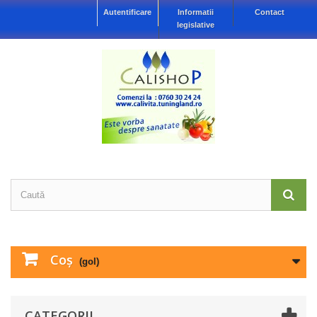
Autentificare
Informatii
Contact
legislative
Coş
(gol)
CATEGORII