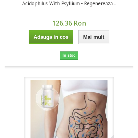
Acidophilus With Psyllium - Regenereaza...
126.36 Ron
Adauga in cos
Mai mult
In stoc