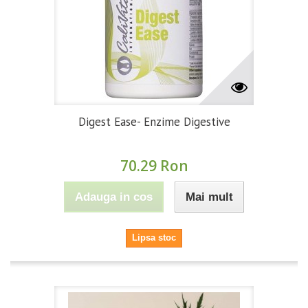
Digest Ease- Enzime Digestive
70.29 Ron
Adauga in cos
Mai mult
Lipsa stoc