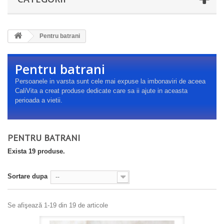
Pentru batrani
Pentru batrani
Persoanele in varsta sunt cele mai expuse la imbonaviri de aceea
CaliVita a creat produse dedicate care sa ii ajute in aceasta
perioada a vietii.
PENTRU BATRANI
Exista 19 produse.
Sortare dupa
--
Se afişează 1-19 din 19 de articole