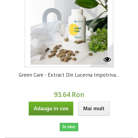
Green Care - Extract Din Lucerna Impotriva...
93.64 Ron
Adauga in cos
Mai mult
In stoc