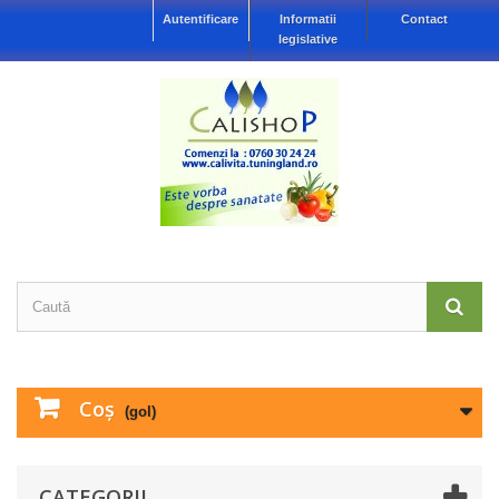
Autentificare
Informatii
Contact
legislative
Coş
(gol)
CATEGORII