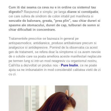
Cum iti dai seama ca ceva nu e in ordine cu sistemul tau
digestiv?
Raspunsul e simplu: pe langa
diaree si constipatie
,
cei care sufera de sindrom de colon iritabil pot manifesta si
senzatie de balonare, greata, "prea plin", sau chiar dureri si
spasme ale stomacului, dureri de cap, tulburari de somn si
chiar dificultati in concentrare.
Tratamentele prescrise se bazeaza in general pe
antispasmodice, antidiareice, produse antibalonare precum si
analgezice si antidepresive. Pornind de la observatia ca acest
gen de tratament, se refera doar la simptome si ca avem nevoie
de o solutie care sa poata ameliora aceste manifestari neplacute
pe termen lung si intr-un mod neagresiv cu organismul nostru,
CaliVita a dezvoltat un produs nou -
Pure Inulin
, ce ne poate
ajuta sa ne imbunatatim in mod considerabil calitatea vietii de zi
cu zi.