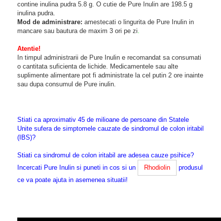
contine inulina pudra 5.8 g. O cutie de Pure Inulin are 198.5 g
inulina pudra.
Mod de administrare:
amestecati o lingurita de Pure Inulin in
mancare sau bautura de maxim 3 ori pe zi
.
Atentie!
In timpul administrarii de Pure Inulin e recomandat sa consumati
o cantitata suficienta de lichide. Medicamentele sau alte
suplimente alimentare pot fi administrate la cel putin 2 ore inainte
sau dupa consumul de Pure inulin.
Stiati ca aproximativ 45 de milioane de persoane din Statele
Unite sufera de simptomele cauzate de sindromul de colon iritabil
(IBS)?
Stiati ca sindromul de colon iritabil are adesea cauze psihice?
Incercati Pure Inulin si puneti in cos si un
produsul
Rhodiolin
ce va poate ajuta in asemenea situatii!