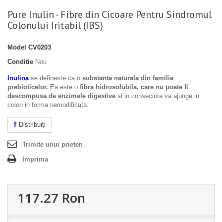
Pure Inulin - Fibre din Cicoare Pentru Sindromul
Colonului Iritabil (IBS)
Model
CV0203
Conditie
Nou
Inulina
se defineste ca o
substanta naturala din familia
prebioticelor.
Ea este o
fibra hidrosolubila, care
nu poate fi
descompusa de enzimele digestive
si in consecinta va ajunge in
colon in forma nemodificata.
Distribuiţi
Trimite unui prieten
Imprima
117.27 Ron