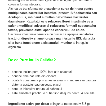
dezintegrata de enzimele digestive si ajungand prin urmare in
colon in forma integrala.
Aici ea se transforma intr-o
excelenta sursa de hrana pentru
multiplicarea bacteriilor benefice, precum Bifidobacteria sau
Acidophilus, inhiband simultan dezvoltarea bacteriilor
daunatoare.
Rezultatul este
refacerea florei intestinale ce a
suferit modificari adverse si reducerea formarii substantelor
toxice, prevenind astfel aparitia cancerului de colon.
Bacteriile intestinale benefice nu numai ca
sprijina sanatatea
tractului digestiv si amelioreaza manifestarile IBS
, dar ajuta
si la
buna functionare a sistemului imunitar
al intregului
organism.
De ce Pure Inulin CaliVita?
contine inulina pura 100% fara alte adaosuri
contine fibre naturale din cicoare
poate fi consumata prin amestecarea in mancare sau bautura
datorita gustului sau dulceag, placut
este un inlocuitor natural al zaharului
este ambalata practic, o cutie fiind deajuns pentru 40 de zile
Ingrediente active per doza:
o lingurita (aproximativ 5.8 g)