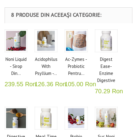
8 PRODUSE DIN ACEEAȘI CATEGORIE:
Noni Liquid
Acidophilus
Ac-Zymes -
Digest
- Sirop
With
Probiotic
Ease-
Din...
Psyllium -...
Pentru...
Enzime
Digestive
239.55 Ron
126.36 Ron
105.00 Ron
70.29 Ron
Digestive
Meal Time
Probio
Suc Noni