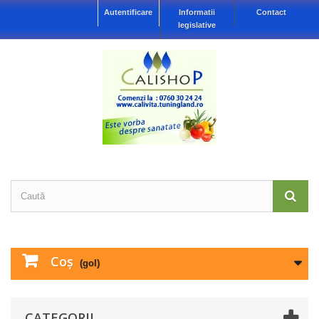
Autentificare
Informatii
Contact
legislative
Coş
(gol)
CATEGORII