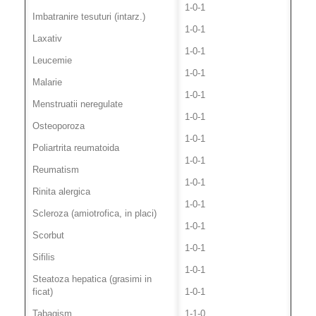
1-0-1
Imbatranire tesuturi (intarz.)
1-0-1
Laxativ
1-0-1
Leucemie
1-0-1
Malarie
1-0-1
Menstruatii neregulate
1-0-1
Osteoporoza
1-0-1
Poliartrita reumatoida
1-0-1
Reumatism
1-0-1
Rinita alergica
1-0-1
Scleroza (amiotrofica, in placi)
1-0-1
Scorbut
1-0-1
Sifilis
1-0-1
Steatoza hepatica (grasimi in
ficat)
1-0-1
Tabagism
1-1-0