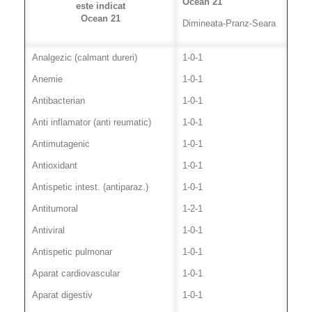
Ocean 21
este indicat
Ocean 21
Dimineata-Pranz-Seara
Analgezic (calmant dureri)
1-0-1
Anemie
1-0-1
Antibacterian
1-0-1
Anti inflamator (anti reumatic)
1-0-1
Antimutagenic
1-0-1
Antioxidant
1-0-1
Antispetic intest. (antiparaz.)
1-0-1
Antitumoral
1-2-1
Antiviral
1-0-1
Antispetic pulmonar
1-0-1
Aparat cardiovascular
1-0-1
Aparat digestiv
1-0-1