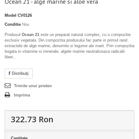
Ocean 21 - alge marine si aloe vera
Model
CV0126
Conditie
Nou
Produsul
Ocean 21
este un preparat natural complex, cu o compozitie
exclusiv vegetala. Din compozitia produsului fac parte in primul rand
extractele de alge marine, denumite si legume ale marii. Prin compozitia
bogata in vitamine si minerale, algele marine neutralizeaza radicalii
liberi...
Distribuiţi
Trimite unui prieten
Imprima
322.73 Ron
Cantitate