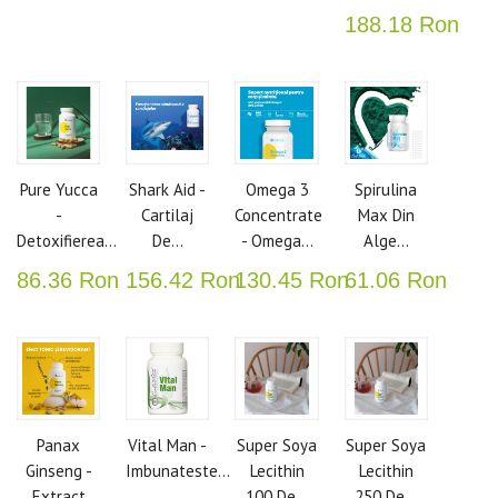
188.18 Ron
Pure Yucca
Shark Aid -
Omega 3
Spirulina
-
Cartilaj
Concentrate
Max Din
Detoxifierea...
De...
- Omega...
Alge...
86.36 Ron
156.42 Ron
130.45 Ron
61.06 Ron
Panax
Vital Man -
Super Soya
Super Soya
Ginseng -
Imbunateste...
Lecithin
Lecithin
Extract
100 De...
250 De...