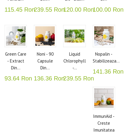
115.45 Ron
239.55 Ron
120.00 Ron
100.00 Ron
Green Care
Noni - 90
Liquid
Nopalin -
- Extract
Capsule
Chlorophyll
Stabilizeaza...
Din...
Din...
-...
141.36 Ron
93.64 Ron
136.36 Ron
239.55 Ron
ImmunAid -
Creste
Imunitatea