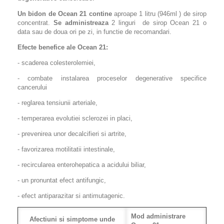
Un bidon de Ocean 21 contine
aproape 1 litru (946ml
) de sirop
concentrat.
Se administreaza
2 linguri de sirop Ocean 21 o
data sau de doua ori pe zi, in functie de recomandari.
Efecte benefice ale Ocean 21:
- scaderea colesterolemiei,
- combate instalarea proceselor degenerative specifice
cancerului
- reglarea tensiunii arteriale,
- temperarea evolutiei sclerozei in placi,
- prevenirea unor decalcifieri si artrite,
- favorizarea motilitatii intestinale,
- recircularea enterohepatica a acidului biliar,
- un pronuntat efect antifungic,
- efect antiparazitar si antimutagenic.
Mod administrare
Afectiuni si simptome unde