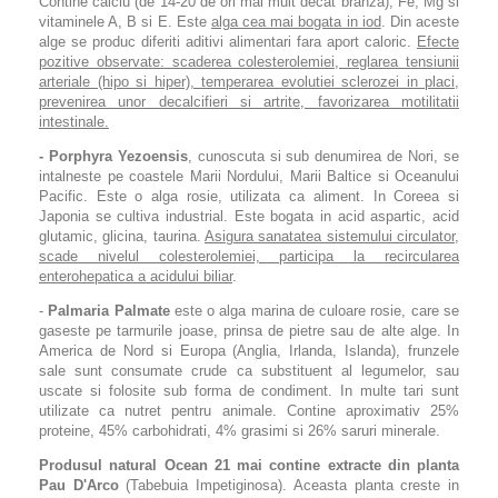
Contine calciu (de 14-20 de ori mai mult decat branza), Fe, Mg si
vitaminele A, B si E. Este
alga cea mai bogata in iod
. Din aceste
alge se produc diferiti aditivi alimentari fara aport caloric.
Efecte
pozitive observate: scaderea colesterolemiei, reglarea tensiunii
arteriale (hipo si hiper), temperarea evolutiei sclerozei in placi,
prevenirea unor decalcifieri si artrite, favorizarea motilitatii
intestinale.
- Porphyra Yezoensis
, cunoscuta si sub denumirea de Nori, se
intalneste pe coastele Marii Nordului, Marii Baltice si Oceanului
Pacific. Este o alga rosie, utilizata ca aliment. In Coreea si
Japonia se cultiva industrial. Este bogata in acid aspartic, acid
glutamic, glicina, taurina.
Asigura sanatatea sistemului circulator,
scade nivelul colesterolemiei, participa la recircularea
enterohepatica a acidului biliar
.
-
Palmaria Palmate
este o alga marina de culoare rosie, care se
gaseste pe tarmurile joase, prinsa de pietre sau de alte alge. In
America de Nord si Europa (Anglia, Irlanda, Islanda), frunzele
sale sunt consumate crude ca substituent al legumelor, sau
uscate si folosite sub forma de condiment. In multe tari sunt
utilizate ca nutret pentru animale. Contine aproximativ 25%
proteine, 45% carbohidrati, 4% grasimi si 26% saruri minerale.
Produsul natural Ocean 21 mai contine extracte din planta
Pau D'Arco
(Tabebuia Impetiginosa). Aceasta planta creste in