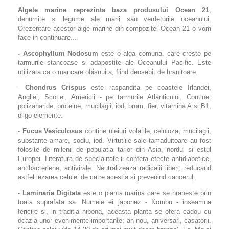
Algele marine reprezinta baza produsului Ocean 21
,
denumite si legume ale marii sau verdeturile oceanului.
Orezentare acestor alge marine din compozitei Ocean 21 o vom
face in continuare...
- Ascophyllum Nodosum
este o alga comuna, care creste pe
tarmurile stancoase si adapostite ale Oceanului Pacific. Este
utilizata ca o mancare obisnuita, fiind deosebit de hranitoare.
-
Chondrus Crispus
este raspandita pe coastele Irlandei,
Angliei, Scotiei, Americii - pe tarmurile Atlanticului. Contine:
polizaharide, proteine, mucilagii, iod, brom, fier, vitamina A si B1,
oligo-elemente.
-
Fucus Vesiculosus
contine uleiuri volatile, celuloza, mucilagii,
substante amare, sodiu, iod. Virtutiile sale tamaduitoare au fost
folosite de milenii de populatia tarior din Asia, nordul si estul
Europei. Literatura de specialitate ii confera
efecte antidiabetice,
antibacteriene, antivirale. Neutralizeaza radicalii liberi, reducand
astfel lezarea celulei de catre acestia si prevenind cancerul
.
-
Laminaria Digitata
este o planta marina care se hraneste prin
toata suprafata sa. Numele ei japonez - Kombu - inseamna
fericire si, in traditia nipona, aceasta planta se ofera cadou cu
ocazia unor evenimente importante: an nou, aniversari, casatorii.