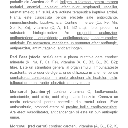
padurile din America de Sud.
Indigenii o foloseau pentru tratarea
malariei, anemiei, colitelor, afectiunilor respiratorii, racelilor,
reumatismelor, sifilisului
. Are
actiune terapeutica imptriva artritei
.
Planta este cunoscuta pentru efectele sale antioxidante,
imunostimulente, laxative, s.a. Contine minerale (Ca, Fe, Mn,
Se, K, Zn), vitamine (C, A, B1, B2 s.a), fibre, precum si
substante biologic-active. Are
proprietiti analgezice,
antibacteriene, antioxidante, antiinflamatoare, antireumatice,
antivirale. De asemenea, manifesta un pronuntat efect antifungic,
antiparazitar, antimutagenic, anticarcinogen
.
Red Beet (sfecla rosie)
este o planta nutritiva care contine:
minerale (K, Na, P, Ca, Fe), vitamine (A, C, B3, B1, B6, B2);
fibre. Este un stimulator general al organismului. Imbunatateste
rezistenta, este usor de digerat si
se utilizeaza in anemie, pentru
combaterea constipatiei, in unele afectiuni ale ficatului, pielii,
tulburari de menstruatie, obezitate si nervozitate
.
Merisorul (cranberry)
contine vitamina C, bioflavonoide,
antocianide, acid citric, acid elagic, acid benzoic. Creeaza un
mediu nefavorabil pentru bacteriile din tractul urinar. Este
antiscorbutic, bronhodilatator si
previne bolile cardiovasculare
.
Are
efect vasodilatator, anticancerigen si este un bun antiseptic
urinar
.
Morcovul (red carrot)
contine: caroteni, vitamine (A, B1, B2, K,