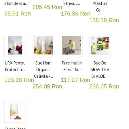
Stimuleaza...
Stresul...
Plasturi
205.45 Ron
Ce...
95.91 Ron
176.36 Ron
138.18 Ron
URX Pentru
Suc Noni
Pure Inulin
Suc De
Protectia...
Organic
- Fibre Din...
GRAVIOLA
Calivita -...
Si ALOE...
133.18 Ron
117.27 Ron
254.09 Ron
236.65 Ron