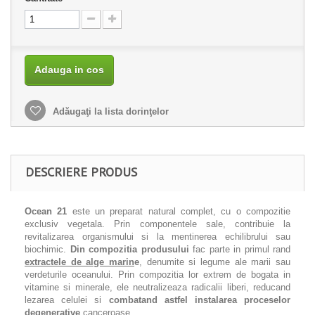
Adauga in cos
Adăugaţi la lista dorinţelor
DESCRIERE PRODUS
Ocean 21
este un preparat natural complet, cu o compozitie
exclusiv vegetala. Prin componentele sale, contribuie la
revitalizarea organismului si la mentinerea echilibrului sau
biochimic.
Din compozitia produsului
fac parte in primul rand
extractele de alge marin
e
, denumite si legume ale marii sau
verdeturile oceanului. Prin compozitia lor extrem de bogata in
vitamine si minerale, ele neutralizeaza radicalii liberi, reducand
lezarea celulei si
combatand astfel instalarea proceselor
degenerative
canceroase.