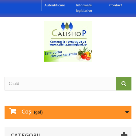
Autentificare
Informatii
Contact
legislative
Coş
(gol)
CATEGORII