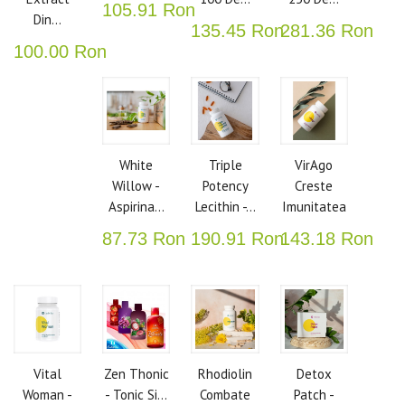
105.91 Ron
Din...
135.45 Ron
281.36 Ron
100.00 Ron
White
Triple
VirAgo
Willow -
Potency
Creste
Aspirina...
Lecithin -...
Imunitatea
87.73 Ron
190.91 Ron
143.18 Ron
Vital
Zen Thonic
Rhodiolin
Detox
Woman -
- Tonic Si...
Combate
Patch -