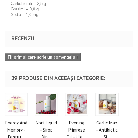
Carbohidrati -- 2,5 g
Grasimi -- 0,0 g
Sodiu -- 1,0 mg
RECENZII
Fii primul care scrie un comentariu !
29 PRODUSE DIN ACEEAȘI CATEGORIE:
Energy And
Noni Liquid
Evening
Garlic Max
Memory -
- Sirop
Primrose
- Antibiotic
Pentru...
Din...
Oil - Ulei...
Si...