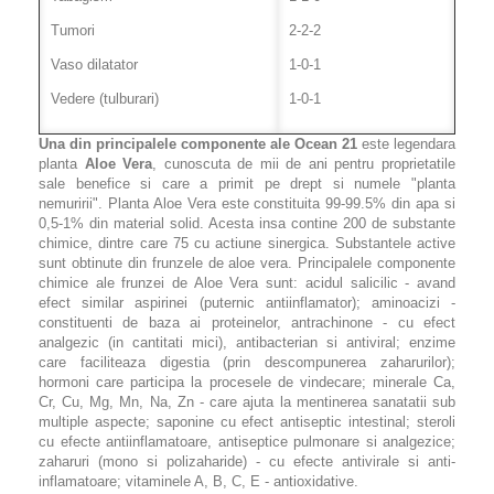
Tumori
2-2-2
Vaso dilatator
1-0-1
Vedere (tulburari)
1-0-1
Una din principalele componente ale Ocean 21
este legendara
planta
Aloe Vera
, cunoscuta de mii de ani pentru proprietatile
sale benefice si care a primit pe drept si numele "planta
nemuririi". Planta Aloe Vera este constituita 99-99.5% din apa si
0,5-1% din material solid. Acesta insa contine 200 de substante
chimice, dintre care 75 cu actiune sinergica. Substantele active
sunt obtinute din frunzele de aloe vera. Principalele componente
chimice ale frunzei de Aloe Vera sunt: acidul salicilic - avand
efect similar aspirinei (puternic antiinflamator); aminoacizi -
constituenti de baza ai proteinelor, antrachinone - cu efect
analgezic (in cantitati mici), antibacterian si antiviral; enzime
care faciliteaza digestia (prin descompunerea zaharurilor);
hormoni care participa la procesele de vindecare; minerale Ca,
Cr, Cu, Mg, Mn, Na, Zn - care ajuta la mentinerea sanatatii sub
multiple aspecte; saponine cu efect antiseptic intestinal; steroli
cu efecte antiinflamatoare, antiseptice pulmonare si analgezice;
zaharuri (mono si polizaharide) - cu efecte antivirale si anti-
inflamatoare; vitaminele A, B, C, E - antioxidative.