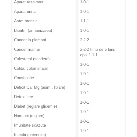
Aparat respirator
1-0-1
Aparat urinar
1-0-1
Astm bronsic
1-1-1
Bioritm (armonizarea)
1-0-1
Cancer la plamani
2-2-2
Cancer mamar
2-2-2 timp de 6 luni,
apoi 1-1-1
Colesterol (scadere)
1-0-1
Colita, colon iritabil
1-0-1
Constipatie
1-0-1
Deficit Ca, Mg (asim., fixare)
1-0-1
Detoxifiere
1-0-1
Diabet (reglare glicemie)
1-0-1
Hormoni (reglare)
1-0-1
Imunitate scazuta
1-0-1
Infectii (prevenire)