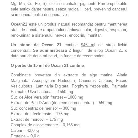
Mg, Mn, Cu, Fe, S), uleiuri esentiale, pigmenti. Prin proprietatile
sale antioxidante neutralizeaza radicalii liberi, prevenind cancerul
si in general bolile degenerative.
Ocean21
este un produs natural recomandat pentru mentinerea
starii de sanatate a aparatului cardiovascular, digestiv, respirator,
reno-urinar, a sistemului nervos, endocrin, imunitar.
Un bidon de Ocean 21
contine
946 m
l de sirop lichid
concentrat.
Se administreaza
2 linguri de sirop Ocean 21 o
data sau de doua ori pe zi, in functie de recomandari.
O portie de 15 ml de Ocean 21 contine
:
Combinatie brevetata din extracte de alge marine: Alaria
Marginata, Ascophyllum Nodosum, Chondrus Crispus, Fucus
Vesiculosus, Laminaria Digitata, Porphyra Yezoensis, Palmaria
Palmate, Ulva Lactuca -- 1550 mg
Suc de Aloe Vera (din frunze) -- 1000 mg
Extract de Pau D'Arco (de zece ori concentrat) -- 550 mg
Suc concentrat de merisor -- 300 mg
Extract de sfecla rosie -- 175 mg
Extract de morcovi -- 175 mg
Complex de oligoelemente -- 0,165 mg
Calorii -- 42,0 kj
Proteine -- 0,0 g