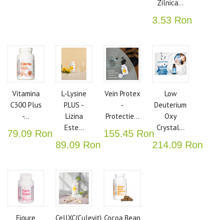
Zilnica...
3.53 Ron
Vitamina
L-Lysine
Vein Protex
Low
C300 Plus
PLUS -
-
Deuterium
-...
Lizina
Protectie...
Oxy
Este...
Crystal...
79.09 Ron
155.45 Ron
89.09 Ron
214.09 Ron
Figure
CellXC(Culevit)
Cocoa Bean