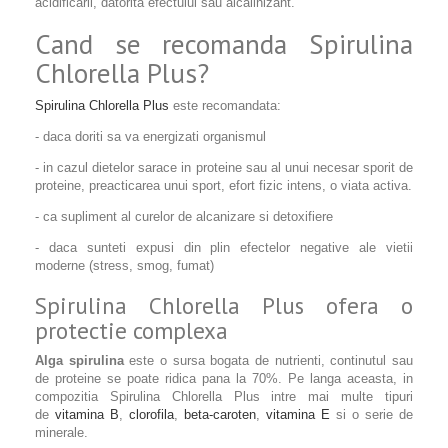
acidificarii, datorita efectului sau alcalinizant.
Cand se recomanda Spirulina
Chlorella Plus?
Spirulina Chlorella Plus
este recomandata:
- daca doriti sa va energizati organismul
- in cazul dietelor sarace in proteine sau al unui necesar sporit de
proteine, preacticarea unui sport, efort fizic intens, o viata activa.
- ca supliment al curelor de alcanizare si detoxifiere
- daca sunteti expusi din plin efectelor negative ale vietii
moderne (stress, smog, fumat)
Spirulina Chlorella Plus ofera o
protectie complexa
Alga spirulina
este o sursa bogata de nutrienti, continutul sau
de proteine se poate ridica pana la 70%. Pe langa aceasta, in
compozitia Spirulina Chlorella Plus intre mai multe tipuri
de
vitamina B
,
clorofila
,
beta-caroten
,
vitamina E
si o serie de
minerale.