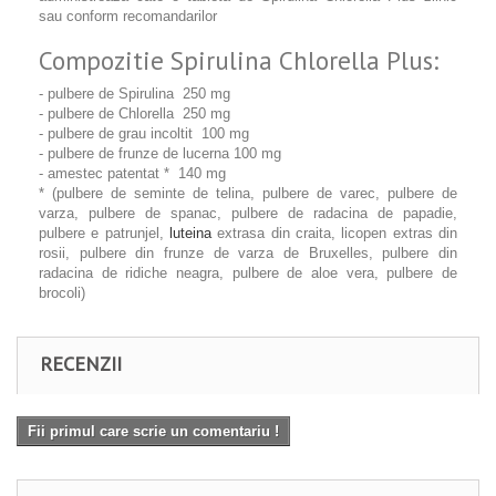
sau conform recomandarilor
Compozitie Spirulina Chlorella Plus:
- pulbere de Spirulina 250 mg
- pulbere de Chlorella 250 mg
- pulbere de grau incoltit 100 mg
- pulbere de frunze de
lucerna 100 mg
- amestec patentat * 140 mg
* (pulbere de seminte de telina, pulbere de varec, pulbere de
varza, pulbere de spanac, pulbere de radacina de papadie,
pulbere e patrunjel,
luteina
extrasa din craita, licopen extras din
rosii, pulbere din frunze de varza de Bruxelles, pulbere din
radacina de ridiche neagra, pulbere de aloe vera, pulbere de
brocoli)
RECENZII
Fii primul care scrie un comentariu !