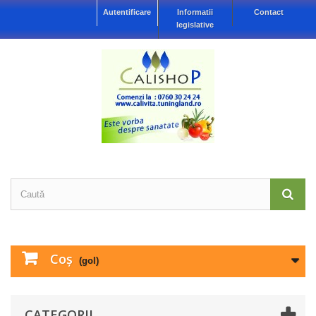
Autentificare
Informatii
Contact
legislative
Coş
(gol)
CATEGORII