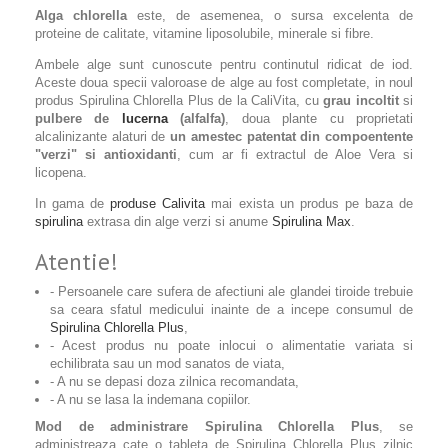
Alga chlorella
este, de asemenea, o sursa excelenta de
proteine de calitate, vitamine liposolubile, minerale si fibre.
Ambele alge sunt cunoscute pentru continutul ridicat de iod.
Aceste doua specii valoroase de alge au fost completate, in noul
produs Spirulina Chlorella Plus de la CaliVita, cu
grau incoltit
si
pulbere de
lucerna
(alfalfa)
, doua plante cu proprietati
alcalinizante alaturi de
un amestec patentat din compoentente
"verzi" si antioxidanti
, cum ar fi extractul de Aloe Vera si
licopena.
In gama de
produse Calivita
mai exista un produs pe baza de
spirulina
extrasa din alge verzi si anume
Spirulina Max
.
Atentie!
- Persoanele care sufera de afectiuni ale glandei tiroide trebuie
sa ceara sfatul medicului inainte de a incepe consumul de
Spirulina Chlorella Plus
,
- Acest produs nu poate inlocui o alimentatie variata si
echilibrata sau un mod sanatos de viata,
- A nu se depasi doza zilnica recomandata,
- A nu se lasa la indemana copiilor.
Mod de administrare Spirulina Chlorella Plus
, se
administreaza cate o tableta de Spirulina Chlorella Plus zilnic