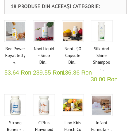
18 PRODUSE DIN ACEEAȘI CATEGORIE:
Bee Power
Noni Liquid
Noni - 90
Silk And
Royal Jelly
- Sirop
Capsule
Shine
-...
Din...
Din...
Shampoo
-...
53.64 Ron
239.55 Ron
136.36 Ron
30.00 Ron
Strong
C Plus
Lion Kids
Infant
Bones -...
Flavonoid
Punch Cu
Formula -...