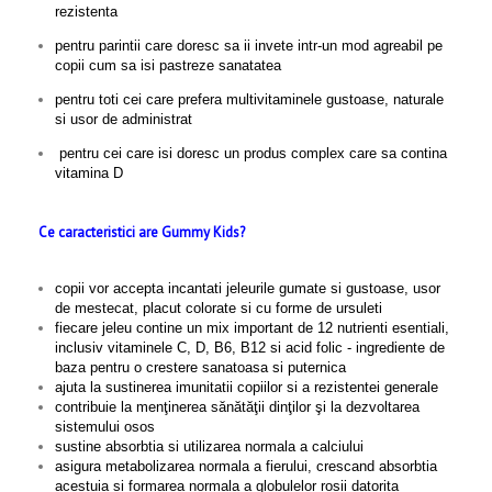
rezistenta
pentru parintii care doresc sa ii invete intr-un mod agreabil pe
copii cum sa isi pastreze sanatatea
pentru toti cei care prefera multivitaminele gustoase, naturale
si usor de administrat
pentru cei care isi doresc un produs complex care sa contina
vitamina D
Ce caracteristici are Gummy Kids?
copii vor accepta incantati jeleurile gumate si gustoase, usor
de mestecat, placut colorate si cu forme de ursuleti
fiecare jeleu contine un mix important de 12 nutrienti esentiali,
inclusiv vitaminele C, D, B6, B12 si acid folic - ingrediente de
baza pentru o crestere sanatoasa si puternica
ajuta la sustinerea imunitatii copiilor si a rezistentei generale
contribuie la menţinerea sănătăţii dinţilor şi la dezvoltarea
sistemului osos
sustine absorbtia si utilizarea normala a calciului
asigura metabolizarea normala a fierului, crescand absorbtia
acestuia si formarea normala a globulelor rosii datorita