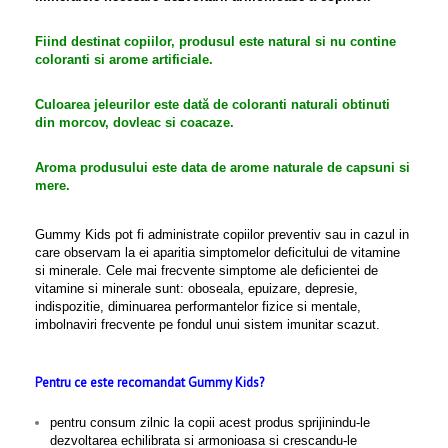
Fiind destinat copiilor, produsul este natural si nu contine
coloranti si arome artificiale.
Culoarea jeleurilor este dată de coloranti naturali obtinuti
din morcov, dovleac si coacaze.
Aroma produsului este data de arome naturale de capsuni si
mere.
Gummy Kids
pot fi administrate copiilor
preventiv sau in cazul in
care observam la ei aparitia simptomelor deficitului de vitamine
si minerale. Cele mai frecvente simptome ale deficientei de
vitamine si minerale sunt: oboseala, epuizare, depresie,
indispozitie, diminuarea performantelor fizice si mentale,
imbolnaviri frecvente pe fondul unui sistem imunitar scazut.
Pentru ce este recomandat Gummy Kids?
pentru consum zilnic la copii acest produs sprijinindu-le
dezvoltarea echilibrata si armonioasa si crescandu-le