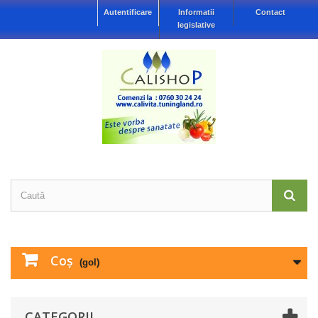
Autentificare
Informatii
Contact
legislative
Coş
(gol)
CATEGORII