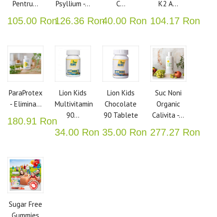
Pentru...
Psyllium -...
C...
K2 A...
105.00 Ron
126.36 Ron
40.00 Ron
104.17 Ron
ParaProtex
Lion Kids
Lion Kids
Suc Noni
- Elimina...
Multivitamin
Chocolate
Organic
90...
90 Tablete
Calivita -...
180.91 Ron
34.00 Ron
35.00 Ron
277.27 Ron
Sugar Free
Gummies