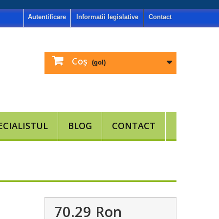
Autentificare
Informatii legislative
Contact
Coş
(gol)
ECIALISTUL
BLOG
CONTACT
70.29 Ron