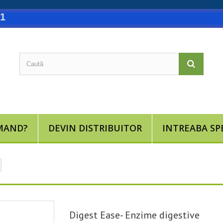
31
MAND?
DEVIN DISTRIBUITOR
INTREABA SP
Digest Ease- Enzime digestive