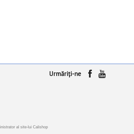
Urmăriți-ne
istrator al site-lui Calishop