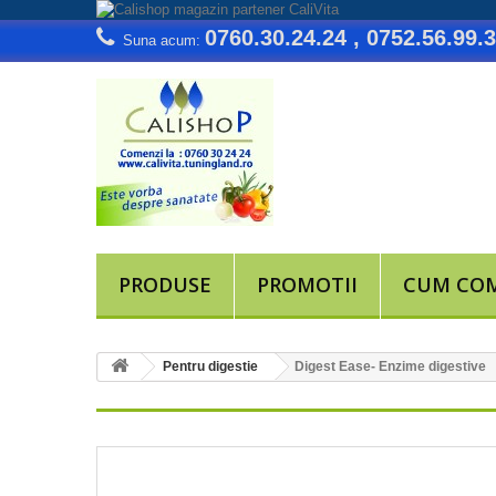
0760.30.24.24 , 0752.56.99.
Suna acum:
PRODUSE
PROMOTII
CUM CO
Pentru digestie
Digest Ease- Enzime digestive