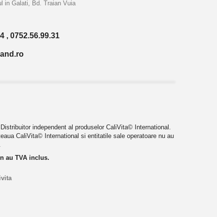
l in Galati, Bd. Traian Vuia
4 , 0752.56.99.31
land.ro
istribuitor independent al produselor CaliVita© International.
eaua CaliVita© International si entitatile sale operatoare nu au
.
in au TVA inclus.
vita