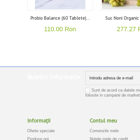
Probio Balance (60 Tablete)...
Suc Noni Organic C
110.00 Ron
277.27 
Buletin informativ
Sunt de acord ca datele m
folosite in campanii de marke
Informaţii
Contul meu
Oferte speciale
Comenzile mele
Produse noi
Notele mele de credit