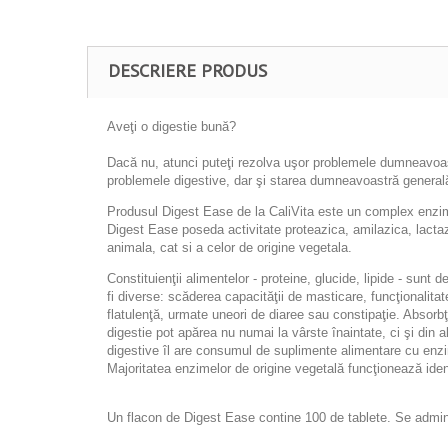
DESCRIERE PRODUS
Aveţi o digestie bună?
Dacă nu, atunci puteţi rezolva uşor problemele dumneavoastr
problemele digestive, dar şi starea dumneavoastră general
Produsul
Digest Ease
de la CaliVita este un
complex enzi
Digest Ease poseda activitate proteazica, amilazica, lactazic
animala, cat si a celor de origine vegetala.
Constituienţii alimentelor - proteine, glucide, lipide - sun
fi diverse: scăderea capacităţii de masticare, funcţionalita
flatulenţă, urmate uneori de diaree sau constipaţie. Absorbţi
digestie pot apărea nu numai la vârste înaintate, ci şi din 
digestive îl are consumul de suplimente alimentare cu enz
Majoritatea enzimelor de origine vegetală funcţionează identi
Un flacon de Digest Ease contine
100 de tablete.
Se admin