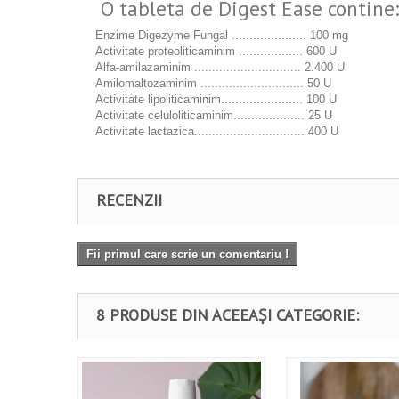
O tableta de Digest Ease contine:
Enzime Digezyme Fungal ..................... 100 mg
Activitate proteoliticaminim .................. 600 U
Alfa-amilazaminim .............................. 2.400 U
Amilomaltozaminim ............................. 50 U
Activitate lipoliticaminim....................... 100 U
Activitate celuloliticaminim.................... 25 U
Activitate lactazica............................... 400 U
RECENZII
Fii primul care scrie un comentariu !
8 PRODUSE DIN ACEEAȘI CATEGORIE: