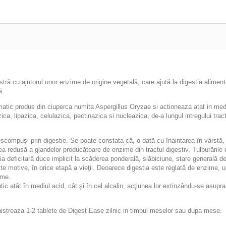
ă cu ajutorul unor enzime de origine vegetală, care ajută la digestia alimente
ă.
matic
produs din ciuperca numita Aspergillus Oryzae si actioneaza atat in mediu 
a, lipazica, celulazica, pectinazica si nucleazica, de-a lungul intregului tract d
t descompuşi prin digestie. Se poate constata că, o dată cu înaintarea în vârst
tea redusă a glandelor producătoare de enzime din tractul digestiv. Tulburările
a deficitară duce implicit la scăderea ponderală, slăbiciune, stare generală de 
alte motive, în orice etapă a vieţii. Deoarece digestia este reglată de enzime, 
ime.
c atât în mediul acid, cât şi în cel alcalin, acţiunea lor extinzându-se asupra 
istreaza 1-2 tablete de Digest Ease
zilnic in timpul meselor sau dupa mese.