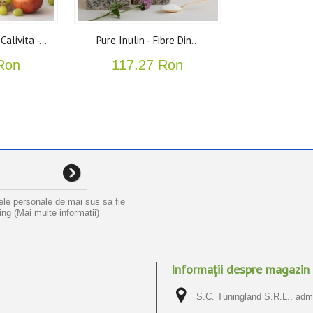
alivita -...
Pure Inulin - Fibre Din...
Ron
117.27 Ron
ele personale de mai sus sa fie
ting
(Mai multe informatii)
Informații despre magazin
S.C. Tuningland S.R.L., admin