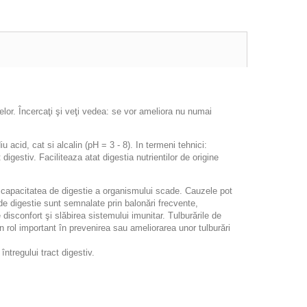
lor. Încercaţi şi veţi vedea: se vor ameliora nu numai
acid, cat si alcalin (pH = 3 - 8). In termeni tehnici:
igestiv. Faciliteaza atat digestia nutrientilor de origine
ă, capacitatea de digestie a organismului scade. Cauzele pot
 de digestie sunt semnalate prin balonări frecvente,
disconfort şi slăbirea sistemului imunitar. Tulburările de
un rol important în prevenirea sau ameliorarea unor tulburări
întregului tract digestiv.