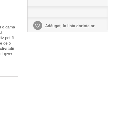
Adăugaţi la lista dorinţelor
cu o gama
ct
iv pot fi
te de o
tivitatii
ui gros.