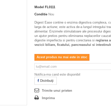
Model
FL0111
Conditie
Nou
Digest Ease contine o enzima digestiva complexa, 
larga de actiune; este activa de-a lungul intregului tra
alimentar. Enzimele stimulatoare ale procesului digest
un ajutor pretios pentru eliminarea neplacerilor cauza
digestie imperfecta si pentru corectarea si
reglarea ac
vezicii biliare, ficatului, pancreasului si intestinul
Acest produs nu mai este in stoc
Notifica-ma cand este disponibil
Distribuiţi
Trimite unui prieten
Imprima