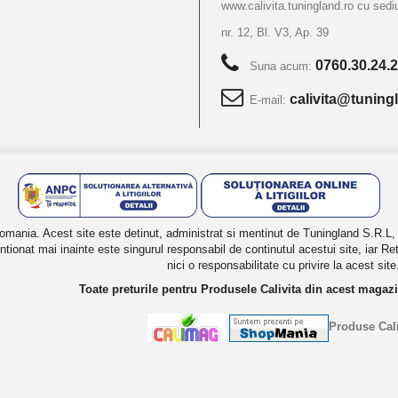
www.calivita.tuningland.ro cu sediu
nr. 12, Bl. V3, Ap. 39
0760.30.24.2
Suna acum:
calivita@tuning
E-mail:
mania. Acest site este detinut, administrat si mentinut de Tuningland S.R.L, D
tionat mai inainte este singurul responsabil de continutul acestui site, iar Ret
nici o responsabilitate cu privire la acest site
Toate preturile pentru Produsele Calivita din acest magaz
Produse Cali