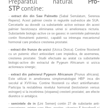
Preparatul natural
Pro-
STP
contine:
-
extract din din Saw Palmetto
(Sabal Serrulatum, Serenoa
Repens). Acest palmier creste in regiunile sud-estice ale SUA.
Cercetarile au dovedit ca substantele active extrase din acest
palmier favorizeaza eliminarea urinei si amelioreaza nicturia.
Substantele biologic-active ce se gasesc in semintele palmierului
contin fitonutrienti puternici, capabili sa intrerupa mecanismul
hormonal care produce cresterea prostatei.
-
extract din frunze de urzici
(Urzica Dioica). Contine fitosteroli
cu un puternic efect antioxidant care impiedica, de asemenea,
cresterea prostatei. Studii efectuate au aratat ca substantele
biologic-active din extractul de Pygeum Africanum si urzica
actioneaza sinergic;
-
extract din palmierul Pygeurn Africanum
(Prunus africana).
Este utilizat in ameliorarea simptomatologiei HBP inca din
secolul al XVIII-lea. Contine fitosteroli cu efect antiinflamator.
Participa la restabilirea nivelului hormonal (testosteron versus
estrogen) si la incetinirea (stoparea) cresterii prostatei; are efecte
diuretice si antalgice.
-
semintele de in
(Lini Semen) contin 27 de substante anti-
cancerigene, printre care: fibre, pectins, vitamina E (tocoferol) si