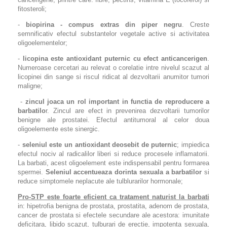
fitosteroli;
-
biopirina - compus extras din piper negru
. Creste
semnificativ efectul substantelor vegetale active si activitatea
oligoelementelor;
-
licopina este antioxidant puternic cu efect anticancerigen
.
Numeroase cercetari au relevat o corelatie intre nivelul scazut al
licopinei din sange si riscul ridicat al dezvoltarii anumitor tumori
maligne;
-
zincul joaca un rol important in functia de reproducere a
barbatilo
r. Zincul are efect in prevenirea dezvoltarii tumorilor
benigne ale prostatei. Efectul antitumoral al celor doua
oligoelemente este sinergic.
-
seleniul este un antioxidant deosebit de puternic
; impiedica
efectul nociv al radicalilor liberi si reduce procesele inflamatorii.
La barbati, acest oligoelement este indispensabil pentru formarea
spermei.
Seleniul accentueaza dorinta sexuala a barbatilor
si
reduce simptomele neplacute ale tulblurarilor hormonale;
Pro-STP
este foarte eficient ca tratament naturist la barbati
in: hipetrofia benigna de prostata, prostatita, adenom de prostata,
cancer de prostata si efectele secundare ale acestora: imunitate
deficitara, libido scazut, tulburari de erectie, impotenta sexuala,