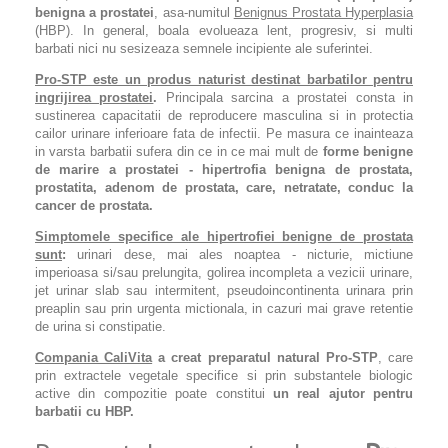
benigna a prostatei
, asa-numitul
Benignus Prostata Hyperplasia
(HBP). In general, boala evolueaza lent, progresiv, si multi
barbati nici nu sesizeaza semnele incipiente ale suferintei.
Pro-STP
este un produs naturist destinat barbatilor pentru
ingrijirea prostatei
.
Principala sarcina a prostatei consta in
sustinerea capacitatii de reproducere masculina si in protectia
cailor urinare inferioare fata de infectii. Pe masura ce inainteaza
in varsta barbatii sufera din ce in ce mai mult de
forme benigne
de marire a prostatei - hipertrofia benigna de prostata,
prostatita, adenom de prostata, care, netratate, conduc la
cancer de prostata.
Simptomele specifice ale hipertrofiei benigne de prostata
sunt
:
urinari dese, mai ales noaptea - nicturie, mictiune
imperioasa si/sau prelungita, golirea incompleta a vezicii urinare,
jet urinar slab sau intermitent, pseudoincontinenta urinara prin
preaplin sau prin urgenta mictionala, in cazuri mai grave retentie
de urina si constipatie.
Compania CaliVita
a creat preparatul natural
Pro-STP
, care
prin extractele vegetale specifice si prin substantele biologic
active din compozitie poate constitui
un real ajutor pentru
barbatii cu HBP.