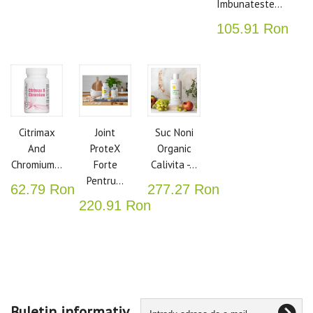
Imbunateste...
105.91 Ron
Citrimax
Joint
Suc Noni
And
ProteX
Organic
Chromium...
Forte
Calivita -...
Pentru...
62.79 Ron
277.27 Ron
220.91 Ron
Buletin informativ