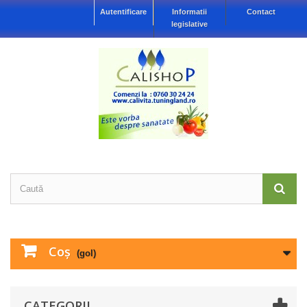
Autentificare
Informatii
Contact
legislative
Coş
(gol)
CATEGORII