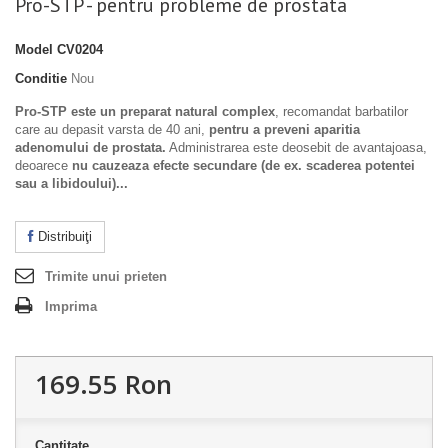
Pro-STP - pentru probleme de prostata
Model
CV0204
Conditie
Nou
Pro-STP
este un preparat natural complex
, recomandat barbatilor
care au depasit varsta de 40 ani,
pentru a preveni aparitia
adenomului de prostata.
Administrarea este deosebit de avantajoasa,
deoarece
nu cauzeaza efecte secundare (de ex. scaderea potentei
sau a libidoului)...
Distribuiţi
Trimite unui prieten
Imprima
169.55 Ron
Cantitate