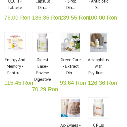
Q10 II -
Capsule
- Sirop
- Antibiotic
Tablete
Din...
Din...
Si...
76.00 Ron
136.36 Ron
239.55 Ron
100.00 Ron
Energy And
Digest
Green Care
Acidophilus
Memory -
Ease-
- Extract
With
Pentru...
Enzime
Din...
Psyllium -...
Digestive
115.45 Ron
93.64 Ron
126.36 Ron
70.29 Ron
Ac-Zymes -
C Plus