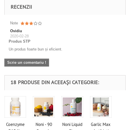
RECENZII
Note
Ovidiu
2020-02-28
Produs STP
Un produs foarte bun și eficient.
Scrie un comentariu !
18 PRODUSE DIN ACEEAȘI CATEGORIE:
Coenzyme
Noni - 90
Noni Liquid
Garlic Max