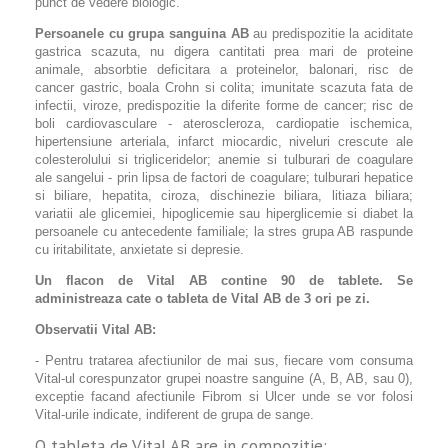
punct de vedere biologic.
Persoanele cu grupa sanguina AB
au predispozitie la aciditate
gastrica scazuta, nu digera cantitati prea mari de proteine
animale, absorbtie deficitara a proteinelor, balonari, risc de
cancer gastric, boala Crohn si colita; imunitate scazuta fata de
infectii, viroze, predispozitie la diferite forme de cancer; risc de
boli cardiovasculare - ateroscleroza, cardiopatie ischemica,
hipertensiune arteriala, infarct miocardic, niveluri crescute ale
colesterolului si trigliceridelor; anemie si tulburari de coagulare
ale sangelui - prin lipsa de factori de coagulare; tulburari hepatice
si biliare, hepatita, ciroza, dischinezie biliara, litiaza biliara;
variatii ale glicemiei, hipoglicemie sau hiperglicemie si diabet la
persoanele cu antecedente familiale; la stres grupa AB raspunde
cu iritabilitate, anxietate si depresie.
Un flacon de Vital AB contine 90 de tablete.
Se
administreaza cate o tableta de Vital AB de 3 ori pe zi.
Observatii Vital AB:
- Pentru tratarea afectiunilor de mai sus, fiecare vom consuma
Vital-ul corespunzator grupei noastre sanguine (A, B, AB, sau 0),
exceptie facand afectiunile Fibrom si Ulcer unde se vor folosi
Vital-urile indicate, indiferent de grupa de sange.
O tableta de Vital AB are in compozitie: