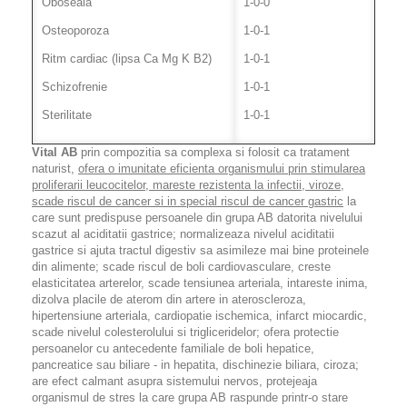
Oboseala
1-0-0
Osteoporoza
1-0-1
Ritm cardiac (lipsa Ca Mg K B2)
1-0-1
Schizofrenie
1-0-1
Sterilitate
1-0-1
Vital AB
prin compozitia sa complexa si folosit ca tratament
naturist,
ofera o imunitate eficienta organismului prin stimularea
proliferarii leucocitelor, mareste rezistenta la infectii, viroze,
scade riscul de cancer si in special riscul de cancer gastric
la
care sunt predispuse persoanele din grupa AB datorita nivelului
scazut al aciditatii gastrice; normalizeaza nivelul aciditatii
gastrice si ajuta tractul digestiv sa asimileze mai bine proteinele
din alimente; scade riscul de boli cardiovasculare, creste
elasticitatea arterelor, scade tensiunea arteriala, intareste inima,
dizolva placile de aterom din artere in ateroscleroza,
hipertensiune arteriala, cardiopatie ischemica, infarct miocardic,
scade nivelul colesterolului si trigliceridelor; ofera protectie
persoanelor cu antecedente familiale de boli hepatice,
pancreatice sau biliare - in hepatita, dischinezie biliara, ciroza;
are efect calmant asupra sistemului nervos, protejeaja
organismul de stres la care grupa AB raspunde printr-o stare