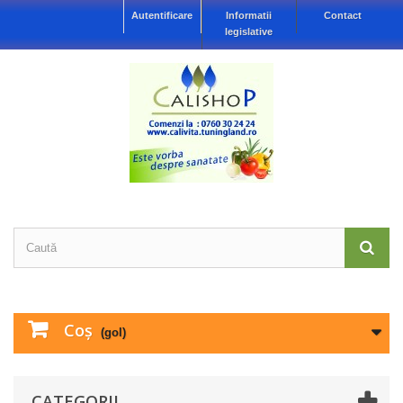
Autentificare
Informatii
Contact
legislative
Coş
(gol)
CATEGORII