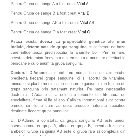
Pentru Grupa de sange A a fost creat
Vital A
Pentru Grupa de sange B a fost creat
Vital B
Pentru Grupa de sange AB a fost creat
Vital AB
Pentru Grupa de sange O a fost creat
Vital O
Astazi exista dovezi ca proprietatile genetice ale unui
individ, determinate de grupa sanguina
, sunt factori de baza
care influenteaza predispozitia la anumite boli. Prin urmare,
acestea determina frecventa mai crescuta a anumitor afectiuni la
persoanele cu o anumita grupa sanguina.
Doctorul D`Adamo
a stabilit nu numai tipul de alimentatie
predilecta fiecarei grupe sanguine, ci si aportul de vitamine,
minerale si plante medicinale necesare organismului in functie de
grupa sanguina prin tratament naturist. Pe baza cercetarilor
doctorului D`Adamo si a celorlalte referinte din literatura de
specialitate, firma 4Life si apoi CaliVita International sunt printre
primele din lume care au creat produse naturiste specifice
destinate fiecarei grupe sanguine.
Dr. D`Adamo a constatat ca grupa sanguina AB este uneori
asemanatoare cu grupa A, alteori cu grupa B, uneori o fuziune a
ambelor. Grupa sanguina AB este o grupa rara si complexa din