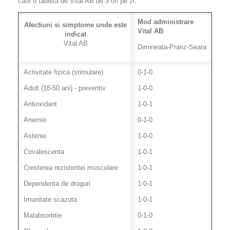
cate o tableta de Vital AB de 3 ori pe zi.
Mod administrare
Afectiuni si simptome unde este
Vital AB
indicat
Vital AB
Dimineata-Pranz-Seara
Activitate fizica (stimulare)
0-1-0
Adult (18-50 ani) - preventiv
1-0-0
Antioxidant
1-0-1
Anemie
0-1-0
Astenie
1-0-0
Covalescenta
1-0-1
Cresterea rezistentei musculare
1-0-1
Dependenta de droguri
1-0-1
Imunitate scazuta
1-0-1
Malabsorbtie
0-1-0