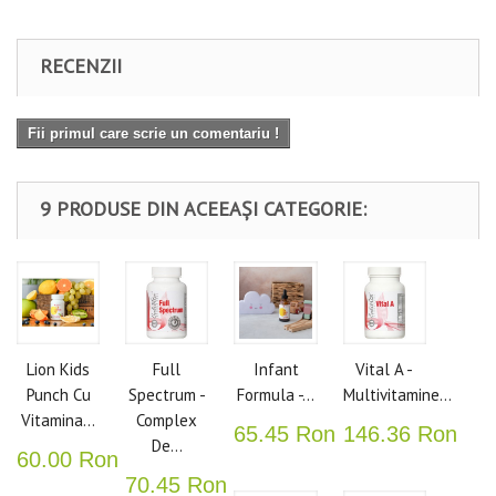
RECENZII
Fii primul care scrie un comentariu !
9 PRODUSE DIN ACEEAȘI CATEGORIE:
Lion Kids
Full
Infant
Vital A -
Punch Cu
Spectrum -
Formula -...
Multivitamine...
Vitamina...
Complex
65.45 Ron
146.36 Ron
De...
60.00 Ron
70.45 Ron