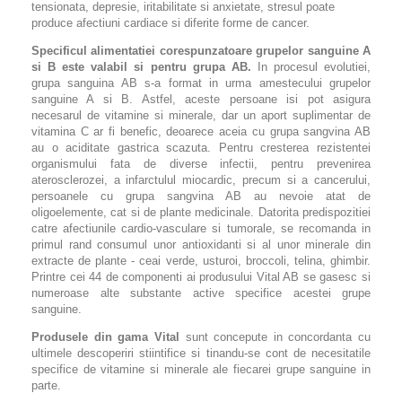
tensionata, depresie, iritabilitate si anxietate, stresul poate
produce afectiuni cardiace si diferite forme de cancer.
Specificul alimentatiei corespunzatoare grupelor sanguine A
si B este valabil si pentru grupa AB.
In procesul evolutiei,
grupa sanguina AB s-a format in urma amestecului grupelor
sanguine A si B. Astfel, aceste persoane isi pot asigura
necesarul de vitamine si minerale, dar un aport suplimentar de
vitamina C ar fi benefic, deoarece aceia cu grupa sangvina AB
au o aciditate gastrica scazuta. Pentru cresterea rezistentei
organismului fata de diverse infectii, pentru prevenirea
aterosclerozei, a infarctulul miocardic, precum si a cancerului,
persoanele cu grupa sangvina AB au nevoie atat de
oligoelemente, cat si de plante medicinale. Datorita predispozitiei
catre afectiunile cardio-vasculare si tumorale, se recomanda in
primul rand consumul unor antioxidanti si al unor minerale din
extracte de plante - ceai verde, usturoi, broccoli, telina, ghimbir.
Printre cei 44 de componenti ai produsului Vital AB se gasesc si
numeroase alte substante active specifice acestei grupe
sanguine.
Produsele din gama Vital
sunt concepute in concordanta cu
ultimele descoperiri stiintifice si tinandu-se cont de necesitatile
specifice de vitamine si minerale ale fiecarei grupe sanguine in
parte.