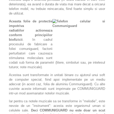
deteriorata), ea avand o durata de viata mai mare decat a oricarui
telefon mobil, nu trebuie reincarcata, fiind foarte simplu si usor
de utilizat.
Aceasta folie de protectie
impotriva
radiatiilor actioneaza
conform principiilor
biofizicii
. In cadrul
procesului de fabricare a
foliei comuniguard, factorii
perturbatori care cauzeaza
stimularea moleculara sunt
codati sub forma de parametri (litere, simboluri sau, pe intelesul
tuturor, note muzicale).
Acestea sunt transformate in unitati binare cu ajutorul unui soft
de computer special, fiind apoi implementate pe un mediu
adecvat (in acest caz, folia de aluminiu Communiguard). Cu alte
cuvinte aceste informatii sunt imprimate pe COMMUNIGUARD
intr-un mod asemanator notelor muzicale.
Iar pentru ca notele muzicale sa se transforme in "melodie", este
nevoie de un "instrument": acesta este organismul uman si
celulele sale.
Deci COMMUNIGUARD nu este doar un scut