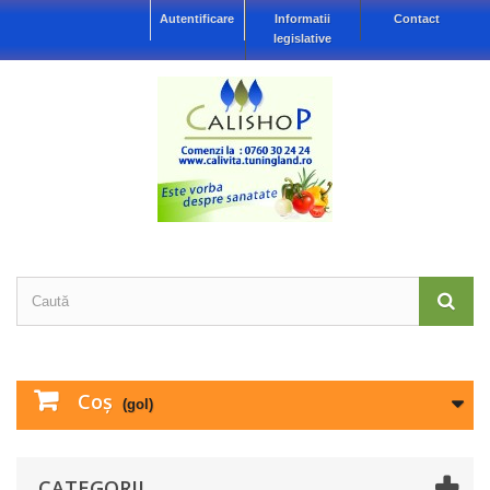
Autentificare
Informatii
Contact
legislative
Coş
(gol)
CATEGORII