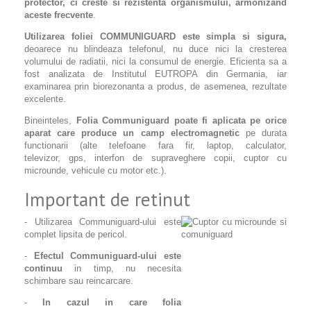
protector, ci creste si rezistenta organismului, armonizand
aceste frecvente
.
Utilizarea foliei COMMUNIGUARD este simpla si sigura,
deoarece nu blindeaza telefonul, nu duce nici la cresterea
volumului de radiatii, nici la consumul de energie. Eficienta sa a
fost analizata de Institutul EUTROPA din Germania, iar
examinarea prin biorezonanta a produs, de asemenea, rezultate
excelente.
Bineinteles,
Folia Communiguard poate fi aplicata pe orice
aparat care produce un camp electromagnetic
pe durata
functionarii (alte telefoane fara fir, laptop, calculator,
televizor, gps, interfon de supraveghere copii, cuptor cu
microunde, vehicule cu motor etc.).
Important de retinut
- Utilizarea Communiguard-ului este
complet lipsita de pericol.
-
Efectul Communiguard-ului este
continuu
in timp, nu necesita
schimbare sau reincarcare.
-
In cazul in care folia