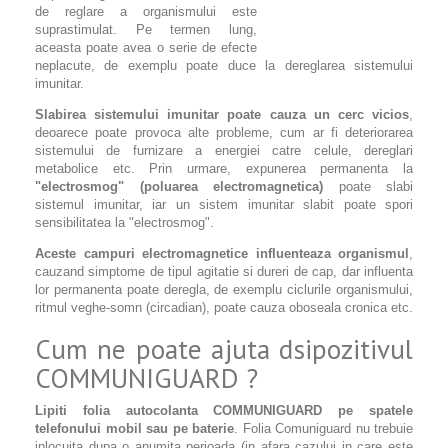
de reglare a organismului este
suprastimulat. Pe termen lung,
aceasta poate avea o serie de efecte
neplacute, de exemplu poate duce la dereglarea sistemului
imunitar.
Slabirea sistemului imunitar poate cauza un cerc vicios
,
deoarece poate provoca alte probleme, cum ar fi deteriorarea
sistemului de furnizare a energiei catre celule, dereglari
metabolice etc. Prin urmare, expunerea permanenta la
"electrosmog" (poluarea electromagnetica)
poate slabi
sistemul imunitar, iar un sistem imunitar slabit poate spori
sensibilitatea la "electrosmog".
Aceste campuri electromagnetice influenteaza organismul
,
cauzand simptome de tipul agitatie si dureri de cap, dar influenta
lor permanenta poate deregla, de exemplu ciclurile organismului,
ritmul veghe-somn (circadian), poate cauza oboseala cronica etc.
Cum ne poate ajuta dsipozitivul
COMMUNIGUARD ?
Lipiti folia autocolanta COMMUNIGUARD pe spatele
telefonului mobil sau pe baterie
. Folia Comuniguard nu trebuie
inlocuita dupa o anumita perioada (in afara cazului in care este