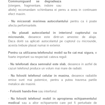
Communiguard se degradeaza
(stergere, fragmentare, indoire sau
altele) recomandam schimbarea ei penru a avea in continuare
efect maxim.
-
Nu micsorati msrimea autocolantului
pentru ca ii poate
afecta performantele.
-
Nu plasati autocolantul in interiorul cuptorului cu
microunde
, deoarece este dintr-un amestec de aliaje.
Daca doriti sa aplicati autocolantul pe cuptorul cu microunde,
acesta trebuie plasat numai in exterior.
Pentru ca utilizarea telefonului mobil sa fie cat mai sigura
, e
foarte important sa respectati cateva reguli:
-
Nu telefonati daca semnalul este slab
, deoarece in astfel de
cazuri telefonul produce un volum mai mare de radiatii.
-
Nu folositi telefonul celular in masina
, deoarece radiatiile
emise sunt mai puternice, pentru a putea traversa partile
metalice ale masinii.
-
Folositi hands-free
sau interfonul.
-
Nu folositi telefonul mobil in apropierea echipamentului
medical
sau a altor echipamente care pot fi perturbate de