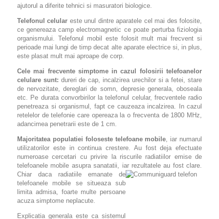
ajutorul a diferite tehnici si masuratori biologice.
Telefonul celular
este unul dintre aparatele cel mai des folosite,
ce genereaza camp electromagnetic ce poate perturba fiziologia
organismului. Telefonul mobil este folosit mult mai frecvent si
perioade mai lungi de timp decat alte aparate electrice si, in plus,
este plasat mult mai aproape de corp.
Cele mai frecvente simptome in cazul folosirii telefoanelor
celulare sunt:
dureri de cap, incalzirea urechilor si a fetei, stare
de nervozitate, dereglari de somn, depresie generala, oboseala
etc. Pe durata convorbirilor la telefonul celular, frecventele radio
penetreaza si organismul, fapt ce cauzeaza incalzirea. In cazul
retelelor de telefonie care opereaza la o frecventa de 1800 MHz,
adancimea penetrarii este de 1 cm.
Majoritatea populatiei foloseste telefoane mobile
, iar numarul
utilizatorilor este in continua crestere. Au fost deja efectuate
numeroase cercetari cu privire la riscurile radiatiilor emise de
telefoanele mobile asupra sanatatii, iar rezultatele au fost clare.
Chiar daca radiatiile emanate de
telefoanele mobile se situeaza sub
limita admisa, foarte multe persoane
acuza simptome neplacute.
Explicatia generala este ca sistemul